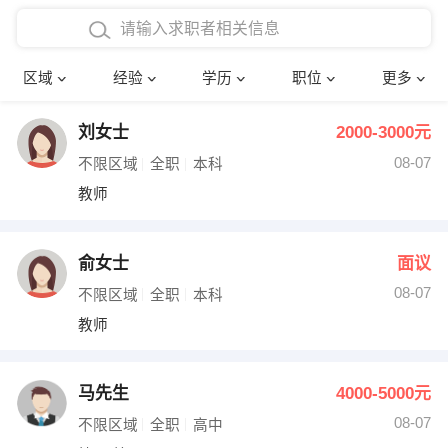
在校学生工作经验
本科
行政后勤
建筑装潢
确定
区域
经验
学历
职位
更多
三年以上工作经验
硕士
销售岗位
教师
刘女士
2000-3000元
四年以上工作经验
博士
文员
护士
08-07
不限区域
全职
本科
五年以上工作经验
财务会计
传单派发
教师
十年以上工作经验
超市零售
促销导购
俞女士
面议
网络IT
保健按摩
08-07
不限区域
全职
本科
教师
快递员
前台接待
收银员
技术员/工程师
马先生
4000-5000元
08-07
水电/机修
部门经理
不限区域
全职
高中