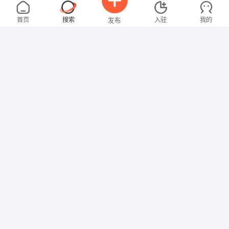
张女士
面议
08-06
不限区域
全职
高中
首页
搜索
入驻
我的
发布
文员
温女士
4000-5000元
08-06
不限区域
全职
大专
招聘信息
求职简历
文员
欧女士
面议
08-06
不限区域
全职
大专
其他职位
张女士
4000-5000元
08-06
不限区域
全职
大专